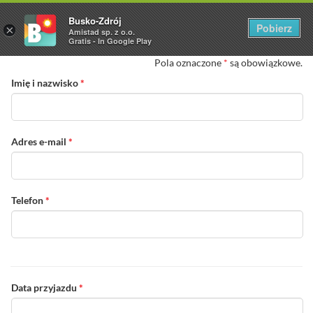
Busko-Zdrój
Pobierz
×
Amistad sp. z o.o.
Gratis - In Google Play
Pola oznaczone
*
są obowiązkowe.
Imię i nazwisko
*
Adres e-mail
*
Telefon
*
Data przyjazdu
*