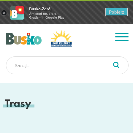
Busko-Zdrój
Pobierz
×
Amistad sp. z o.o.
Gratis - In Google Play
Busko Zdrój
Trasy