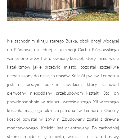
Na zachodnim skraju starego Buska, obok drogi wiodącej
do Pińczowa, na jednej z kulminacji Garbu Pińczowskiego
wzniesiono w XVII w. drewniany kościół, który mimo wielu
kataklizmów jakie przeżyło miasto, pozostał szczęśliwie
nienaruszony do naszych czasów. Kościół pw. św. Leonarda
jest najstarszym buskim zabytkiem, który zachował
pierwotny, niepoddany przebudowom kształt. Stoi on
prawdopodobnie w miejscu wcześniejszego XII-wiecznego
kościoła, mającego także za patrona św. Leonarda. Obecny
kościół powstał w 1699 r. Zbudowany został z drewna
modrzewiowego. Kościół jest orientowany. Po zachodniej
stronie znajduje się kruchta, węższa i niższa od nawy