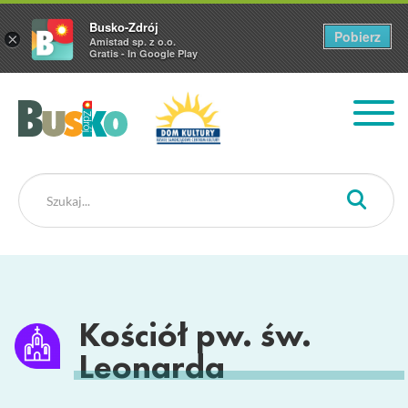
Busko-Zdrój
Pobierz
×
Amistad sp. z o.o.
Gratis - In Google Play
Busko Zdrój
Kościół pw. św.
Leonarda