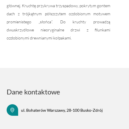
głównej. Kruchtę przykrywa trzyspadowy, pokrytym gontem
dach z trójkątnym półszczytem ozdobionym motywem
promienistego „słońca”. Do kruchty prowadzą
dwuskrzydłowe nieoryginalne drzwi z filunkami
ozdobionymi drewnianymi kołpakami.
Dane kontaktowe
ul. Bohaterów Warszawy, 28-100 Busko-Zdrój