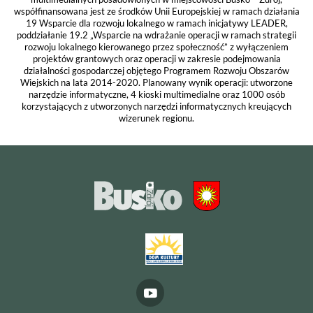
współfinansowana jest ze środków Unii Europejskiej w ramach działania
19 Wsparcie dla rozwoju lokalnego w ramach inicjatywy LEADER,
poddziałanie 19.2 „Wsparcie na wdrażanie operacji w ramach strategii
rozwoju lokalnego kierowanego przez społeczność” z wyłączeniem
projektów grantowych oraz operacji w zakresie podejmowania
działalności gospodarczej objętego Programem Rozwoju Obszarów
Wiejskich na lata 2014-2020. Planowany wynik operacji: utworzone
narzędzie informatyczne, 4 kioski multimedialne oraz 1000 osób
korzystających z utworzonych narzędzi informatycznych kreujących
wizerunek regionu.