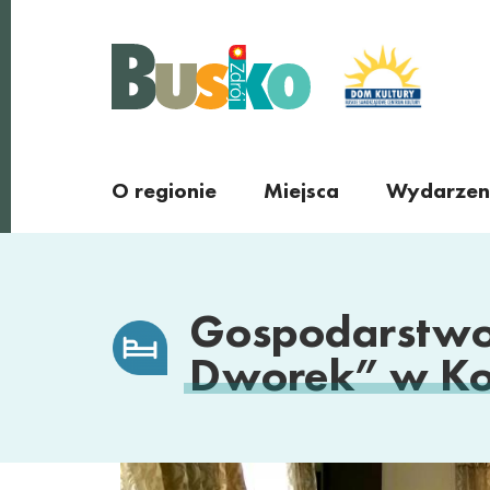
Busko Zdrój
O regionie
Miejsca
Wydarzen
Miejscowości
regionu
Gospodarstwo
Dworek” w Ko