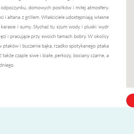
o odpoczynku, domowych posiłków i miłej atmosfery.
ci i altana z grillem. Właściciele udostępniają własne
, karasie i sumy. Słychać tu szum wody i pluski wydr
ałęzi i pracujące przy swoich tamach bobry. W okolicy
w ptaków i buczenie bąka, rzadko spotykanego ptaka
akże czaple siwe i białe, perkozy, bociany czarne, a
dniego.