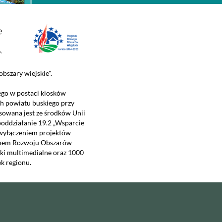
bszary wiejskie".
ego w postaci kiosków
h powiatu buskiego przy
owana jest ze środków Unii
poddziałanie 19.2 „Wsparcie
 wyłączeniem projektów
ramem Rozwoju Obszarów
ski multimedialne oraz 1000
k regionu.