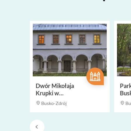
Dwór Mikołaja
Par
Krupki w
Bus
Widuchowej
Busko-Zdrój
Bu