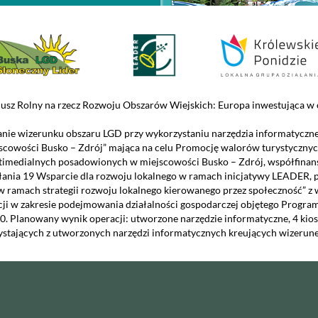
usz Rolny na rzecz Rozwoju Obszarów Wiejskich: Europa inwestująca w o
nie wizerunku obszaru LGD przy wykorzystaniu narzędzia informatyczn
scowości Busko – Zdrój” mająca na celu Promocję walorów turystycznyc
timedialnych posadowionych w miejscowości Busko – Zdrój, współfinans
łania 19 Wsparcie dla rozwoju lokalnego w ramach inicjatywy LEADER, 
w ramach strategii rozwoju lokalnego kierowanego przez społeczność” z
cji w zakresie podejmowania działalności gospodarczej objętego Prog
0. Planowany wynik operacji: utworzone narzędzie informatyczne, 4 kio
ystających z utworzonych narzędzi informatycznych kreujących wizerune