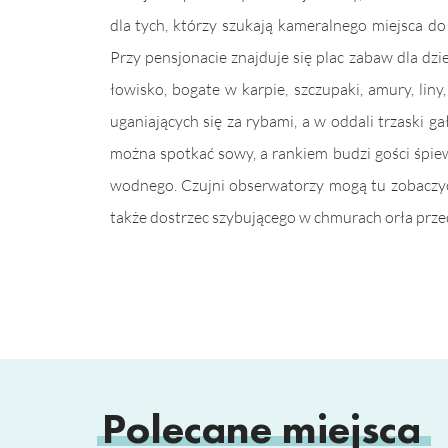
dla tych, którzy szukają kameralnego miejsca d
Przy pensjonacie znajduje się plac zabaw dla dzie
łowisko, bogate w karpie, szczupaki, amury, liny
uganiających się za rybami, a w oddali trzaski g
można spotkać sowy, a rankiem budzi gości śpie
wodnego. Czujni obserwatorzy mogą tu zobaczyć t
także dostrzec szybującego w chmurach orła prze
Polecane miejsca