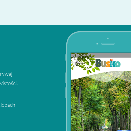
krywaj
wistości.
klepach