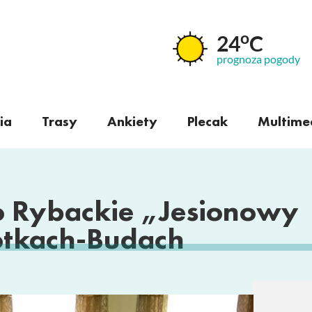
o
24
C
prognoza pogody
ia
Trasy
Ankiety
Plecak
Multime
 Rybackie „Jesionowy
tkach-Budach