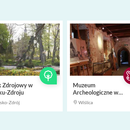
k Zdrojowy w
Muzeum
ku-Zdroju
Archeologiczne w
Wiślicy
sko-Zdrój
Wiślica