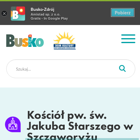
Busko-Zdrój
Pobierz
×
Amistad sp. z o.o.
Gratis - In Google Play
Busko Zdrój
Kościół pw. św.
Jakuba Starszego w
Szczaworyżu