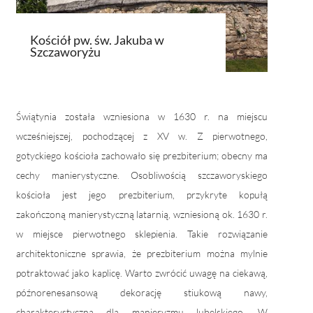
Kościół pw. św. Jakuba w
Kości
Szczaworyżu
Szcz
Świątynia została wzniesiona w 1630 r. na miejscu
wcześniejszej, pochodzącej z XV w. Z pierwotnego,
gotyckiego kościoła zachowało się prezbiterium; obecny ma
cechy manierystyczne. Osobliwością szczaworyskiego
kościoła jest jego prezbiterium, przykryte kopułą
zakończoną manierystyczną latarnią, wzniesioną ok. 1630 r.
w miejsce pierwotnego sklepienia. Takie rozwiązanie
architektoniczne sprawia, że prezbiterium można mylnie
potraktować jako kaplicę. Warto zwrócić uwagę na ciekawą,
późnorenesansową dekorację stiukową nawy,
charakterystyczną dla manieryzmu lubelskiego. W