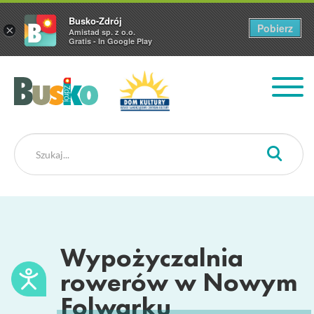
Busko-Zdrój
Pobierz
×
Amistad sp. z o.o.
Gratis - In Google Play
Busko Zdrój
Wypożyczalnia
rowerów w Nowym
Folwarku