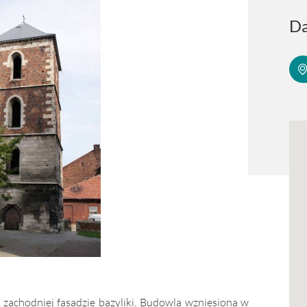
Da
 zachodniej fasadzie bazyliki. Budowla wzniesiona w