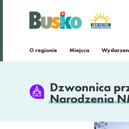
Busko Zdrój
O regionie
Miejsca
Wydarzen
Miejscowości
regionu
Dzwonnica prz
Narodzenia N