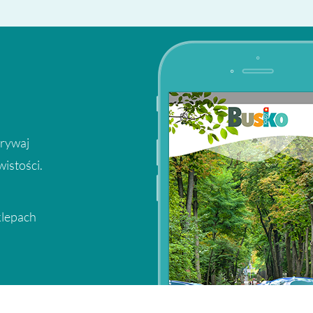
krywaj
wistości.
klepach