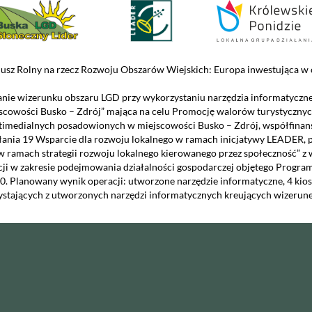
usz Rolny na rzecz Rozwoju Obszarów Wiejskich: Europa inwestująca w o
nie wizerunku obszaru LGD przy wykorzystaniu narzędzia informatyczn
scowości Busko – Zdrój” mająca na celu Promocję walorów turystycznyc
timedialnych posadowionych w miejscowości Busko – Zdrój, współfinans
łania 19 Wsparcie dla rozwoju lokalnego w ramach inicjatywy LEADER, 
w ramach strategii rozwoju lokalnego kierowanego przez społeczność” z
cji w zakresie podejmowania działalności gospodarczej objętego Prog
0. Planowany wynik operacji: utworzone narzędzie informatyczne, 4 kio
ystających z utworzonych narzędzi informatycznych kreujących wizerune