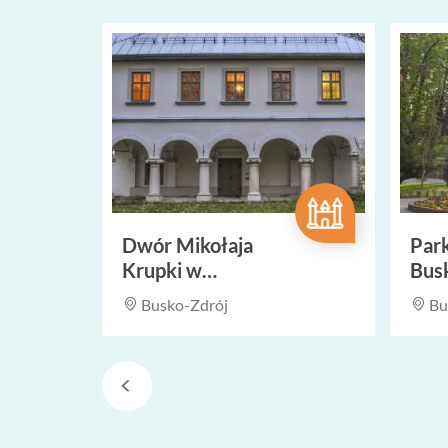
Dwór Mikołaja
Par
Krupki w
Bus
Widuchowej
Busko-Zdrój
Bu