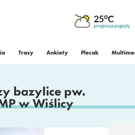
o
25
C
prognoza pogody
ia
Trasy
Ankiety
Plecak
Multime
y bazylice pw.
MP w Wiślicy