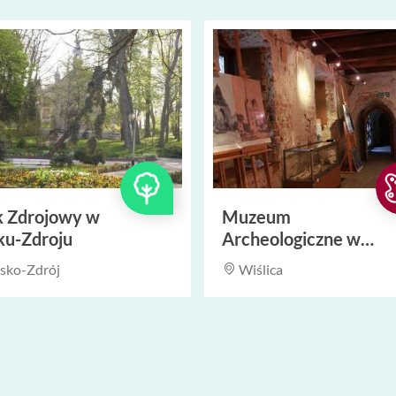
k Zdrojowy w
Muzeum
ku-Zdroju
Archeologiczne w
Wiślicy
sko-Zdrój
Wiślica