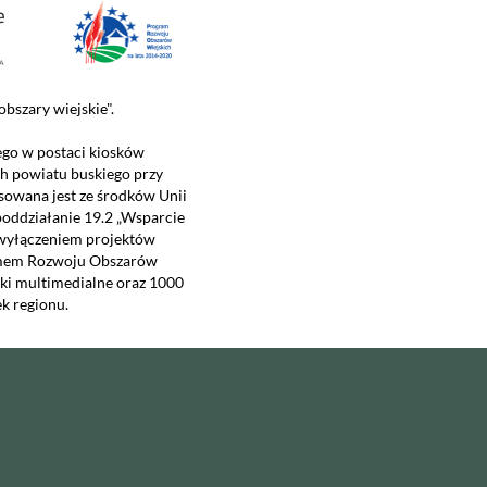
bszary wiejskie".
ego w postaci kiosków
h powiatu buskiego przy
owana jest ze środków Unii
poddziałanie 19.2 „Wsparcie
 wyłączeniem projektów
ramem Rozwoju Obszarów
ski multimedialne oraz 1000
k regionu.