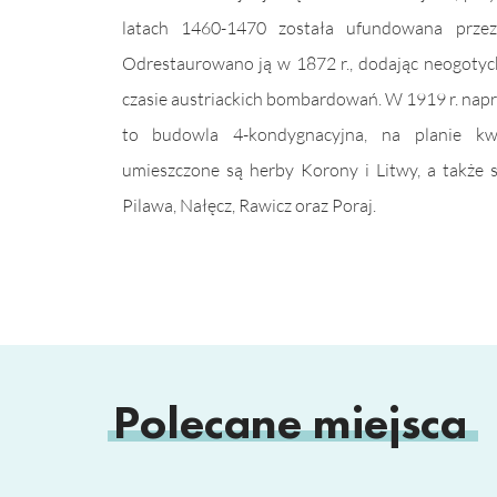
latach 1460-1470 została ufundowana przez
Odrestaurowano ją w 1872 r., dodając neogotyc
czasie austriackich bombardowań. W 1919 r. napra
to budowla 4-kondygnacyjna, na planie kw
umieszczone są herby Korony i Litwy, a także 
Pilawa, Nałęcz, Rawicz oraz Poraj.
Polecane miejsca