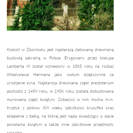
Kościół w Zborówku jest najstarszą datowaną drewnianą
budowlą sakralną w Polsce. Erygowany przez biskupa
Lamberta III został wzniesiony w 1085 roku na rozkaz
Władysława Hermana jako wotum dziękczynne za
urodzenie syna. Najstarsza drewniana część prezbiterium
pochodzi z 1459 roku, w 1906 roku została dobudowana
murowana część świątyni. Zobaczyć w nim można m.in.
tryptyk z połowy XVI wieku zabytkowy krucyfiks oraz
sklepienie z belką, na której jest napis świadczący o dacie
powstania świątyni a także inne zabytkowe przedmioty
sakralne.