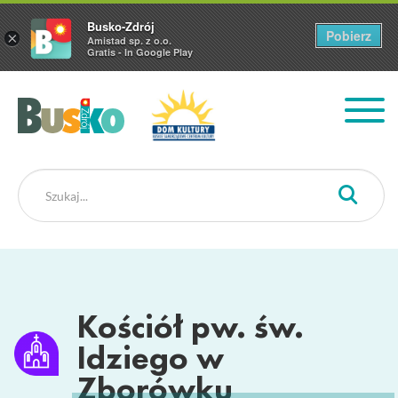
Busko-Zdrój
Pobierz
×
Amistad sp. z o.o.
Gratis - In Google Play
Busko Zdrój
Kościół pw. św.
Idziego w
Zborówku