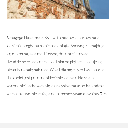
Synagoga klasyczna z XVII w. to budowla murowana z
kamienia i cegły, na planie prostokąta. Wewnątrz znajduje
się obszerna, sala modlitewna, do której prowadzi
dwudzielny przedsionek. Nad nim na piętrze znajduje się
otwarty na salę babiniec. W sali dla mężczyzn i w emporze
dla kobiet jest pozorne sklepienie z desek. Na ścianie
wschodniej zachowała się klasycystyczna aron ha-kodesz,
wnęka pierwotnie służąca do przechowywania zwojów Tory.