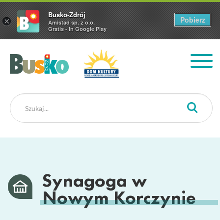
Busko-Zdrój
Pobierz
×
Amistad sp. z o.o.
Gratis - In Google Play
Busko Zdrój
Synagoga w
Nowym Korczynie