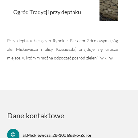
Ogród Tradycji przy deptaku
Przy deptaku łączącym Rynek z Parkiem Zdrojowym (róg
alei Mickiewicza i ulicy Kościuszki) znajduje się urocze
miejsce, w którym można odpocząć pośród zieleni i wikliny.
Dane kontaktowe
al.Mickiewicza, 28-100 Busko-Zdrój