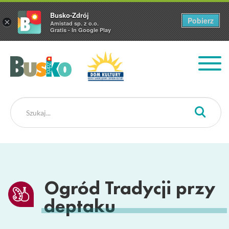
Busko-Zdrój
Pobierz
×
Amistad sp. z o.o.
Gratis - In Google Play
Busko Zdrój
Ogród Tradycji przy
deptaku