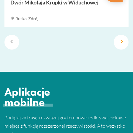
Dwór Mikołaja Krupki w Widuchowej
Busko-Zdrój
Aplikacje
mobilne
Podążaj za trasą, rozwiązuj gry terenowe i odkrywaj ciekawe
miejsca z funkcją rozszerzonej rzeczywistości. A to wszystko