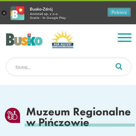
Busko-Zdrój
Pobierz
×
Amistad sp. z o.o.
Gratis - In Google Play
Busko Zdrój
Muzeum Regionalne
w Pińczowie