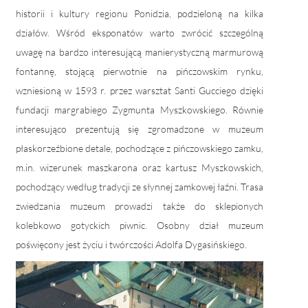
historii i kultury regionu Ponidzia, podzieloną na kilka
działów. Wśród eksponatów warto zwrócić szczególną
uwagę na bardzo interesującą manierystyczną marmurową
fontannę, stojącą pierwotnie na pińczowskim rynku,
wzniesioną w 1593 r. przez warsztat Santi Gucciego dzięki
fundacji margrabiego Zygmunta Myszkowskiego. Równie
interesująco prezentują się zgromadzone w muzeum
płaskorzeźbione detale, pochodzące z pińczowskiego zamku,
m.in. wizerunek maszkarona oraz kartusz Myszkowskich,
pochodzący według tradycji ze słynnej zamkowej łaźni. Trasa
zwiedzania muzeum prowadzi także do sklepionych
kolebkowo gotyckich piwnic. Osobny dział muzeum
poświęcony jest życiu i twórczości Adolfa Dygasińskiego.