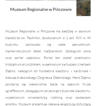
Muzeum Regionalne w Pińczowie
Muzeum Regionalne w Pińczowie ma siedzibę w dawnym
klasztorze oo. Paulinów, zbudowanym w 1 poł. XVII w. W
budynku zachowało się wiele pierwotnych,
manierystycznych detali rzeźbiarskich, zdobiących okna
oraz portal wejściowy. Portal ten został zwieńczony
trójkątnym przyczółkiem, wypełnionym kartuszem z herbem
Dębno, należącym do fundatora klasztoru – kardynała i
biskupa krakowskiego Zbigniewa Oleśnickiego. Herb Dębno
powtarza się wielokrotnie także na pięknym fryzie
sgraffitowym, obiegającym od zewnątrz budynek klasztorny,
wypełnionym ornamentyką roślinną oraz postaciami
aniołów. Muzeum prezentuje ciekawą ekspozycję dotyczącą